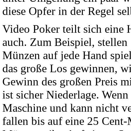
diese Opfer in der Regel sel
Video Poker teilt sich eine
auch. Zum Beispiel, stellen
Münzen auf jede Hand spiel
das große Los gewinnen, wir
Gewinn des großen Preis mi
ist sicher Niederlage. Wenn 
Maschine und kann nicht ve
fallen bis auf eine 25 Cent