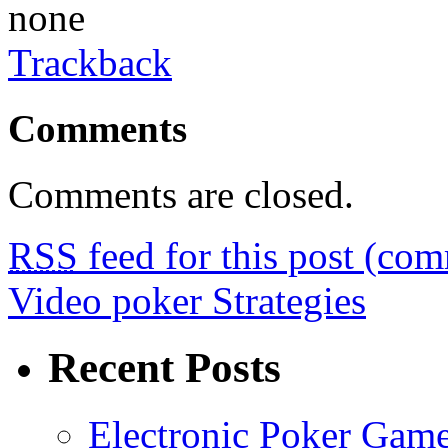
none
Trackback
Comments
Comments are closed.
RSS
feed for this post (co
Video poker Strategies
Recent Posts
Electronic Poker Gam