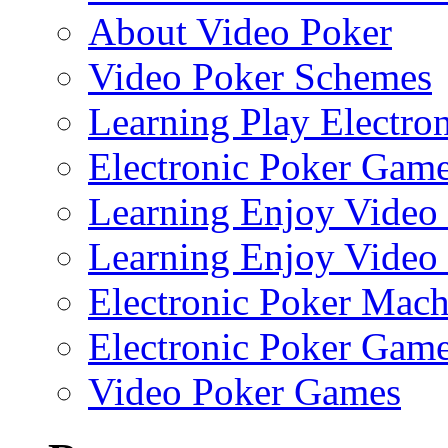
About Video Poker
Video Poker Schemes
Learning Play Electro
Electronic Poker Gam
Learning Enjoy Video
Learning Enjoy Video
Electronic Poker Mach
Electronic Poker Gam
Video Poker Games