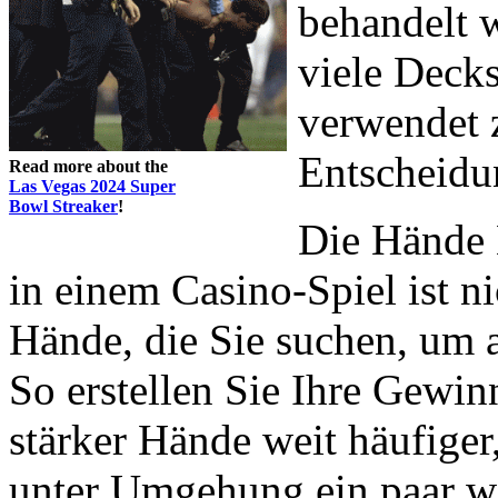
behandelt 
viele Decks
verwendet 
Entscheidun
Read more about the
Las Vegas 2024 Super
Bowl Streaker
!
Die Hände M
in einem Casino-Spiel ist n
Hände, die Sie suchen, um 
So erstellen Sie Ihre Gewinn
stärker Hände weit häufiger,
unter Umgehung ein paar w