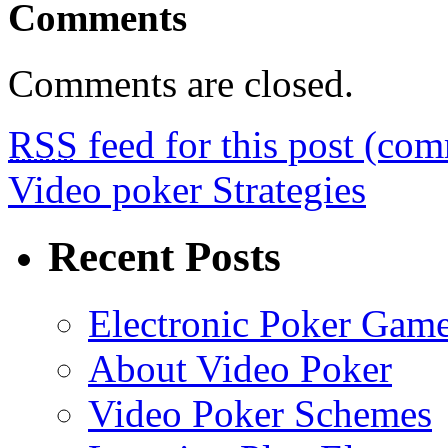
Comments
Comments are closed.
RSS
feed for this post (co
Video poker Strategies
Recent Posts
Electronic Poker Gam
About Video Poker
Video Poker Schemes