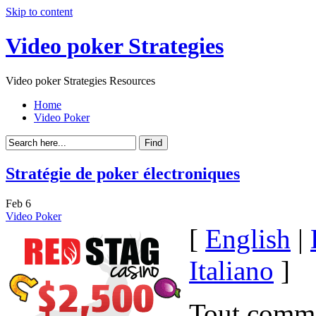
Skip to content
Video poker Strategies
Video poker Strategies Resources
Home
Video Poker
Stratégie de poker électroniques
Feb
6
Video Poker
[
English
|
Italiano
]
Tout comme 