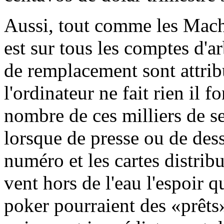
Aussi, tout comme les Mach
est sur tous les comptes d'ar
de remplacement sont attri
l'ordinateur ne fait rien il 
nombre de ces milliers de se
lorsque de presse ou de dess
numéro et les cartes distrib
vent hors de l'eau l'espoir 
poker pourraient des «prêts