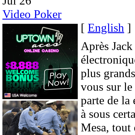
Jul
26
Video Poker
[
English
]
Après Jack 
électroniqu
plus grands
vous sur le
parte de la
à sous certa
Mesa, tout 