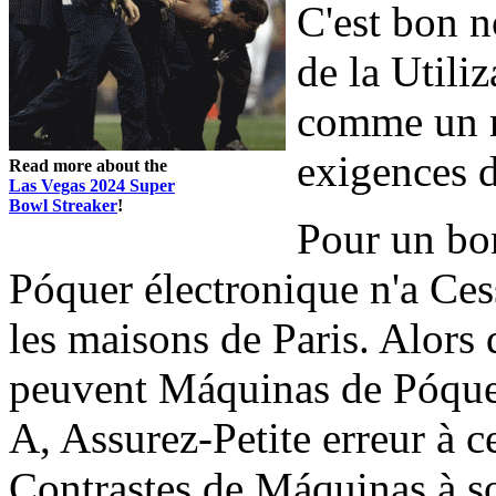
C'est bon 
de la Utili
comme un m
exigences d
Read more about the
Las Vegas 2024 Super
Bowl Streaker
!
Pour un bo
Póquer électronique n'a Ces
les maisons de Paris. Alors 
peuvent Máquinas de Póqu
A, Assurez-Petite erreur à ce
Contrastes de Máquinas à s