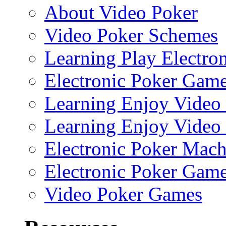
About Video Poker
Video Poker Schemes
Learning Play Electro
Electronic Poker Gam
Learning Enjoy Video
Learning Enjoy Video
Electronic Poker Mach
Electronic Poker Gam
Video Poker Games