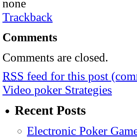
none
Trackback
Comments
Comments are closed.
RSS
feed for this post (co
Video poker Strategies
Recent Posts
Electronic Poker Gam