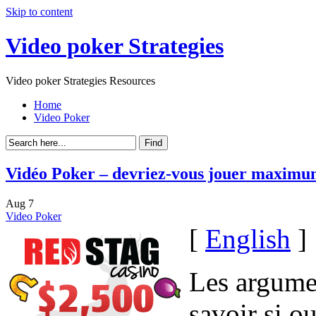
Skip to content
Video poker Strategies
Video poker Strategies Resources
Home
Video Poker
Vidéo Poker – devriez-vous jouer maximu
Aug
7
Video Poker
[
English
]
Les argumen
savoir si o