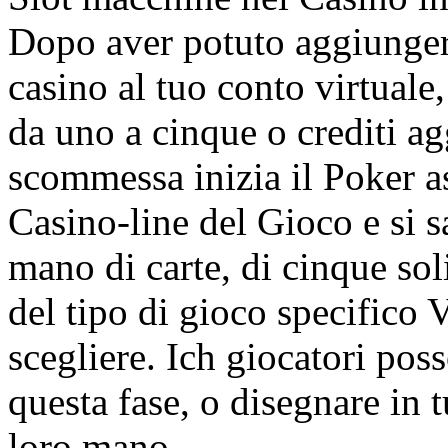
Dopo aver potuto aggiunger
casino al tuo conto virtuale
da uno a cinque o crediti a
scommessa inizia il Poker a
Casino-line del Gioco e si s
mano di carte, di cinque sol
del tipo di gioco specifico 
scegliere. Ich giocatori poss
questa fase, o disegnare in 
loro mano.