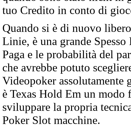
tuo Credito in conto di gioc
Quando si è di nuovo libero
Linie, è una grande Spesso 
Paga e le probabilità del pa
che avrebbe potuto sceglier
Videopoker assolutamente gra
è Texas Hold Em un modo fan
sviluppare la propria tecnic
Poker Slot macchine.