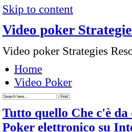
Skip to content
Video poker Strategie
Video poker Strategies Res
Home
Video Poker
Tutto quello Che c'è da 
Poker elettronico su Int