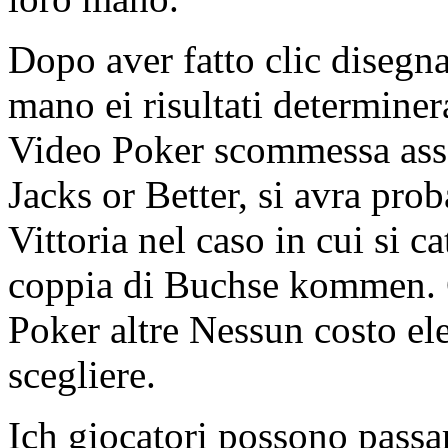
Dopo aver fatto clic disegna
mano ei risultati determiner
Video Poker scommessa asso
Jacks or Better, si avra pro
Vittoria nel caso in cui si
coppia di Buchse kommen. 
Poker altre Nessun costo ele
scegliere.
Ich giocatori possono passa