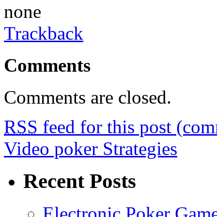
none
Trackback
Comments
Comments are closed.
RSS
feed for this post (co
Video poker Strategies
Recent Posts
Electronic Poker Gam