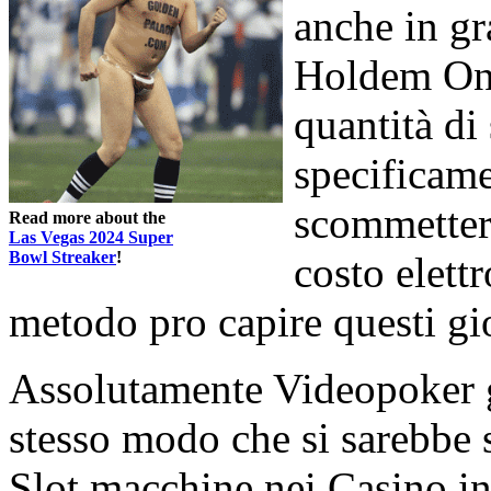
anche in g
Holdem Onl
quantità di 
specificamen
scommetter
Read more about the
Las Vegas 2024 Super
Bowl Streaker
!
costo elett
metodo pro capire questi gi
Assolutamente Videopoker gr
stesso modo che si sarebbe
Slot macchine nei Casino i